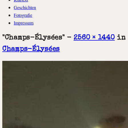
springen
Geschichten
Fotografie
Impressum
"Champs-Élysées" -
2560 × 1440
in
Champs-Élysées