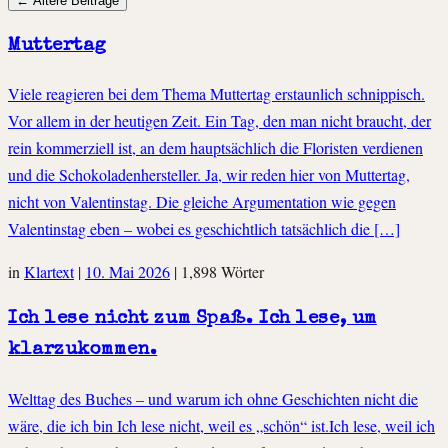
←
Ältere Beiträge
Beiträgen
Muttertag
Viele reagieren bei dem Thema Muttertag erstaunlich schnippisch.
Vor allem in der heutigen Zeit. Ein Tag, den man nicht braucht, der
rein kommerziell ist, an dem hauptsächlich die Floristen verdienen
und die Schokoladenhersteller. Ja, wir reden hier von Muttertag,
nicht von Valentinstag. Die gleiche Argumentation wie gegen
Valentinstag eben – wobei es geschichtlich tatsächlich die […]
in
Klartext
|
10. Mai 2026
|
1,898 Wörter
Ich lese nicht zum Spaß. Ich lese, um
klarzukommen.
Welttag des Buches – und warum ich ohne Geschichten nicht die
wäre, die ich bin Ich lese nicht, weil es „schön“ ist.Ich lese, weil ich