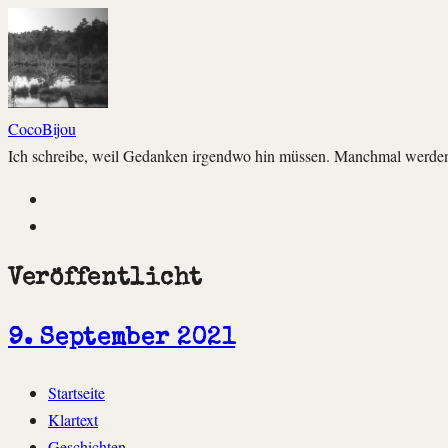
CocoBijou
Ich schreibe, weil Gedanken irgendwo hin müssen. Manchmal werden 
Instagram
Facebook
Veröffentlicht
9. September 2021
Zum
Startseite
Inhalt
Klartext
springen
Geschichten