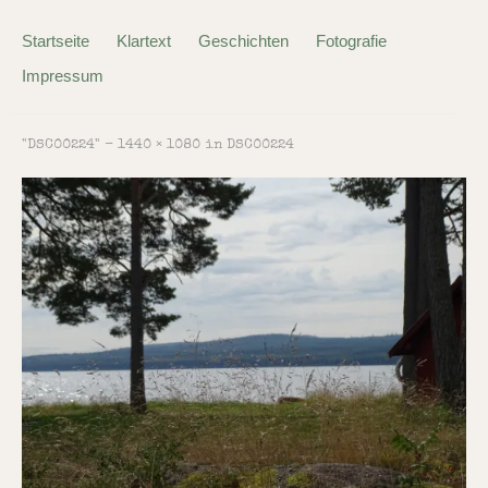
Startseite
Klartext
Geschichten
Fotografie
Impressum
"DSC00224" -
1440 × 1080
in
DSC00224