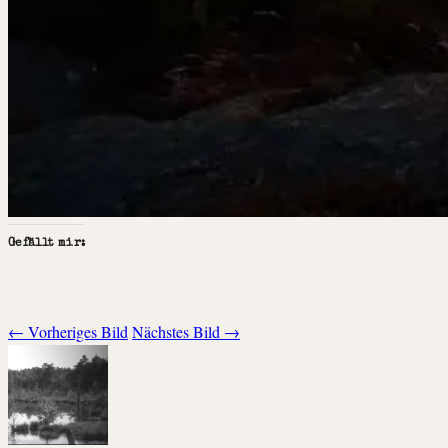
Gefällt mir:
← Vorheriges Bild
Nächstes Bild →