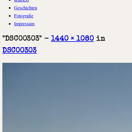
springen
Geschichten
Fotografie
Impressum
"DSC00303" -
1440 × 1080
in
DSC00303