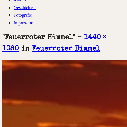
springen
Geschichten
Fotografie
Impressum
"Feuerroter Himmel" -
1440 ×
1080
in
Feuerroter Himmel